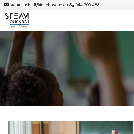
steameuskadi@innobasque.eus
944 209 488