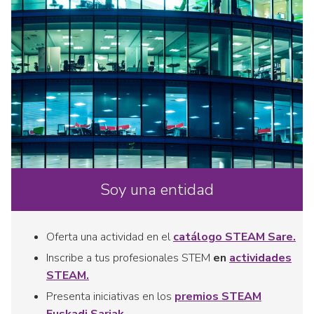
Soy una entidad
Oferta una actividad en el
catálogo STEAM Sare.
Inscribe a tus profesionales STEM
en
actividades
STEAM.
Presenta iniciativas en los
premios STEAM
Euskadi Sariak
.