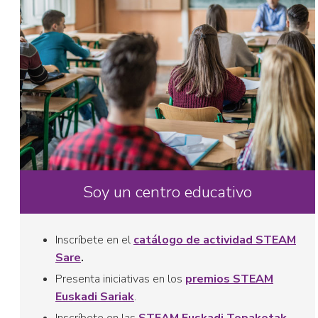
Soy un centro educativo
Inscríbete en el
catálogo de actividad STEAM
Sare
.
Presenta iniciativas en los
premios STEAM
Euskadi Sariak
.
Inscríbete en las
STEAM Euskadi Topaketak
.