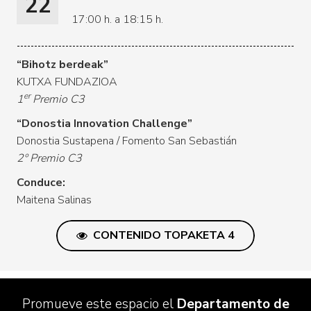
22
17:00 h. a 18:15 h.
“Bihotz berdeak”
KUTXA FUNDAZIOA
er
1
Premio C3
“Donostia Innovation Challenge”
Donostia Sustapena / Fomento San Sebastián
2º Premio C3
Conduce:
Maitena Salinas
CONTENIDO TOPAKETA 4
Promueve este espacio el
Departamento de