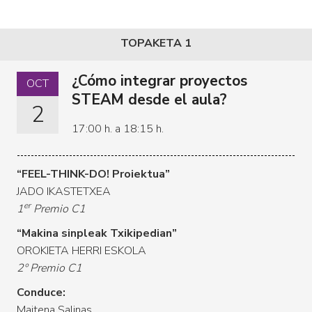
TOPAKETA 1
¿Cómo integrar proyectos
OCT
STEAM desde el aula?
2
17:00 h. a 18:15 h.
“FEEL-THINK-DO! Proiektua”
JADO IKASTETXEA
er
1
Premio C1
“Makina sinpleak Txikipedian”
OROKIETA HERRI ESKOLA
2º Premio C1
Conduce:
Maitena Salinas