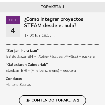
TOPAKETA 1
¿Cómo integrar proyectos
OCT
STEAM desde el aula?
4
17:00 h. a 18:15 h.
“Zer jan, hura izan”
IES Botikazar BHI – (
Xabier Monreal Pinillos
) – euskera
“Galaxiaren Zaindariak”,
Etxebarri BHI – (Ane Leniz Ereño) – euskera
Conduce:
Maitena Salinas
CONTENIDO TOPAKETA 1