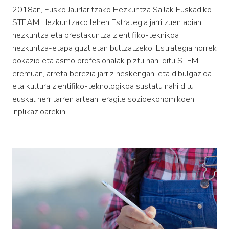
2018an, Eusko Jaurlaritzako Hezkuntza Sailak Euskadiko
STEAM Hezkuntzako lehen Estrategia jarri zuen abian,
hezkuntza eta prestakuntza zientifiko-teknikoa
hezkuntza-etapa guztietan bultzatzeko. Estrategia horrek
bokazio eta asmo profesionalak piztu nahi ditu STEM
eremuan, arreta berezia jarriz neskengan; eta dibulgazioa
eta kultura zientifiko-teknologikoa sustatu nahi ditu
euskal herritarren artean, eragile sozioekonomikoen
inplikazioarekin.