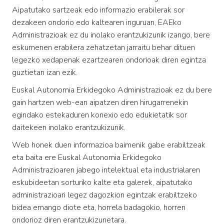
Aipatutako sartzeak edo informazio erabilerak sor
dezakeen ondorio edo kaltearen inguruan, EAEko
Administrazioak ez du inolako erantzukizunik izango, bere
eskumenen erabilera zehatzetan jarraitu behar dituen
legezko xedapenak ezartzearen ondorioak diren egintza
guztietan izan ezik.
Euskal Autonomia Erkidegoko Administrazioak ez du bere
gain hartzen web-ean aipatzen diren hirugarrenekin
egindako estekaduren konexio edo edukietatik sor
daitekeen inolako erantzukizunik.
Web honek duen informazioa baimenik gabe erabiltzeak
eta baita ere Euskal Autonomia Erkidegoko
Administrazioaren jabego intelektual eta industrialaren
eskubideetan sorturiko kalte eta galerek, aipatutako
administrazioari legez dagozkion egintzak erabiltzeko
bidea emango diote eta, horrela badagokio, horren
ondorioz diren erantzukizunetara.