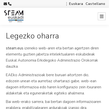
Euskara
Castellano
Legezko oharra
steam.eus
izeneko web-aren eta bertan agertzen diren
elementu guztien jabetza intelektualaren eskubideak
Euskal Autonomia Erkidegoko Administrazio Orokorrak
dauzka.
EAEko Administrazioak bere buruari aitortzen dio,
edozein unean eta aurretiaz ohartarazi gabe, web-ean
dagoen informazioa edo haren konfigurazio zein itxuraren
aldaketak eta eguneraketak egiteko ahalmena.
Bai web-erako sarrera, bai bertan dagoen informazioaren
erabilera, erabiltzailearen ardurakoak izango dira.