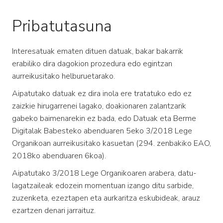
Pribatutasuna
Interesatuak ematen dituen datuak, bakar bakarrik
erabiliko dira dagokion prozedura edo egintzan
aurreikusitako helburuetarako.
Aipatutako datuak ez dira inola ere tratatuko edo ez
zaizkie hirugarrenei lagako, doakionaren zalantzarik
gabeko baimenarekin ez bada, edo Datuak eta Berme
Digitalak Babesteko abenduaren 5eko 3/2018 Lege
Organikoan aurreikusitako kasuetan (294. zenbakiko EAO,
2018ko abenduaren 6koa).
Aipatutako 3/2018 Lege Organikoaren arabera, datu-
lagatzaileak edozein momentuan izango ditu sarbide,
zuzenketa, ezeztapen eta aurkaritza eskubideak, arauz
ezartzen denari jarraituz.