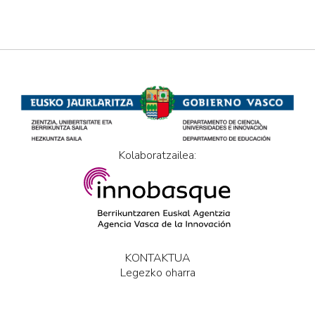
Kolaboratzailea:
KONTAKTUA
Legezko oharra