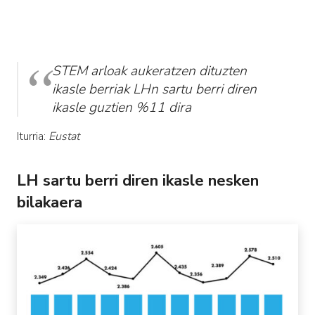
STEM arloak aukeratzen dituzten
ikasle berriak LHn sartu berri diren
ikasle guztien %11 dira
Iturria:
Eustat
LH sartu berri diren ikasle nesken
bilakaera