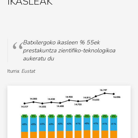
IKASLEAK
Batxilergoko ikasleen % 55ek
prestakuntza zientifiko-teknologikoa
aukeratu du
Iturria:
Eustat