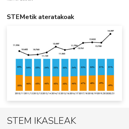
STEMetik ateratakoak
STEM IKASLEAK