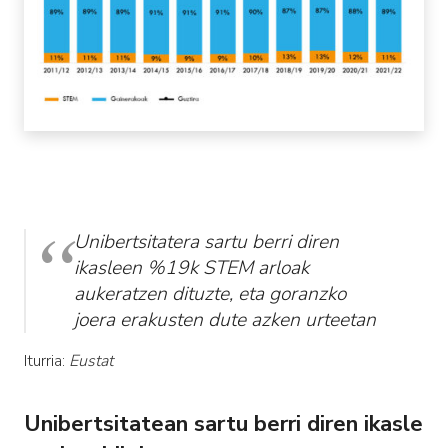
Unibertsitatera sartu berri diren
ikasleen %19k STEM arloak
aukeratzen dituzte, eta goranzko
joera erakusten dute azken urteetan
Iturria:
Eustat
Unibertsitatean sartu berri diren ikasle