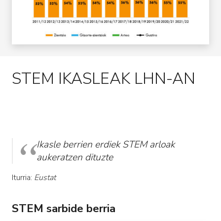
STEM IKASLEAK LHN-AN
Ikasle berrien erdiek STEM arloak
aukeratzen dituzte
Iturria:
Eustat
STEM sarbide berria