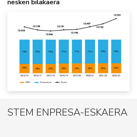
nesken bilakaera
STEM ENPRESA-ESKAERA