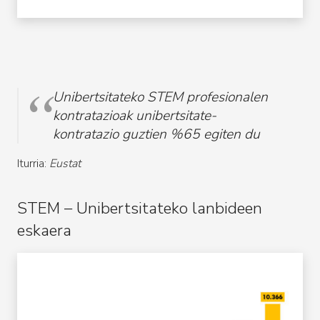
Unibertsitateko STEM profesionalen
kontratazioak unibertsitate-
kontratazio guztien %65 egiten du
Iturria:
Eustat
STEM – Unibertsitateko lanbideen
eskaera