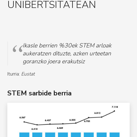
UNIBERTSITATEAN
Ikasle berrien %30ek STEM arloak
aukeratzen dituzte, azken urteetan
goranzko joera erakutsiz
Iturria:
Eustat
STEM sarbide berria