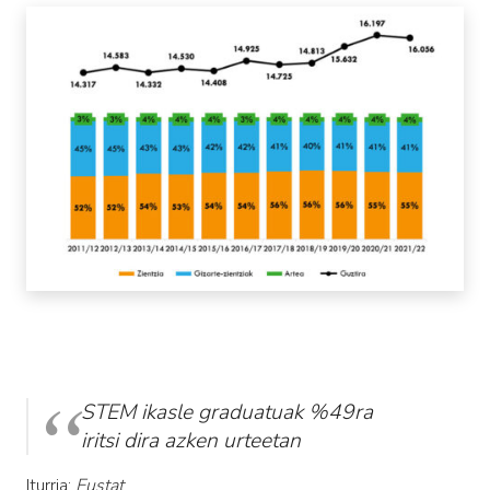
STEM ikasle graduatuak %49ra
iritsi dira azken urteetan
Iturria:
Eustat