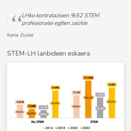
LHko kontratazioen %52 STEM
profesionalei egiten zaizkie
Iturria:
Eustat
STEM-LH lanbideen eskaera