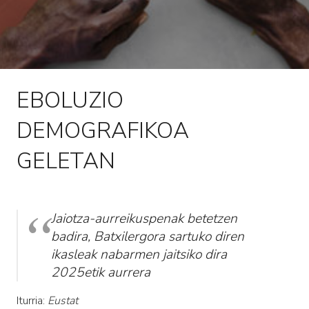
EBOLUZIO
DEMOGRAFIKOA
GELETAN
Jaiotza-aurreikuspenak betetzen
badira, Batxilergora sartuko diren
ikasleak nabarmen jaitsiko dira
2025etik aurrera
Iturria:
Eustat