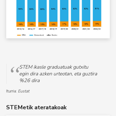
STEM ikasle graduatuak gutxitu
egin dira azken urteotan, eta guztira
%26 dira
Iturria:
Eustat
STEMetik ateratakoak