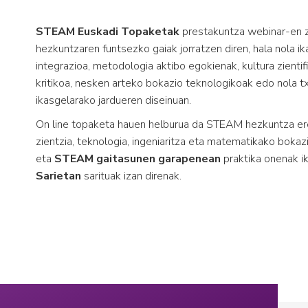
STEAM Euskadi Topaketak
prestakuntza webinar-en z
hezkuntzaren funtsezko gaiak jorratzen diren, hala nola i
integrazioa, metodologia aktibo egokienak, kultura zient
kritikoa, nesken arteko bokazio teknologikoak edo nola t
ikasgelarako jardueren diseinuan.
On line topaketa hauen helburua da STEAM hezkuntza e
zientzia, teknologia, ingeniaritza eta matematikako bokaz
eta
STEAM gaitasunen garapenean
praktika onenak i
Sarietan
sarituak izan direnak.