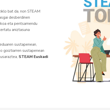
iklo bat da, non STEAM
kasgai desberdinen
ifikoa eta pentsamendu
xertatu aniztasuna
reduaren sustapenean,
io goiztiarren sustapenean
kusaraztea,
STEAM Euskadi