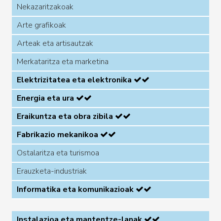
Nekazaritzakoak
Arte grafikoak
Arteak eta artisautzak
Merkataritza eta marketina
Elektrizitatea eta elektronika
Energia eta ura
Eraikuntza eta obra zibila
Fabrikazio mekanikoa
Ostalaritza eta turismoa
Erauzketa-industriak
Informatika eta komunikazioak
Instalazioa eta mantentze-lanak