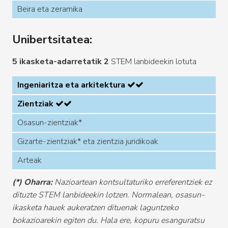
Beira eta zeramika
Unibertsitatea:
5
ikasketa-adarretatik
2
STEM lanbideekin lotuta
Ingeniaritza eta arkitektura
Zientziak
Osasun-zientziak*
Gizarte-zientziak* eta zientzia juridikoak
Arteak
(*) Oharra:
Nazioartean kontsultaturiko erreferentziek ez
dituzte STEM lanbideekin lotzen. Normalean, osasun-
ikasketa hauek aukeratzen dituenak laguntzeko
bokazioarekin egiten du. Hala ere, kopuru esanguratsu