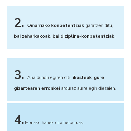
2.
Oinarrizko konpetentziak
garatzen ditu,
bai zeharkakoak, bai diziplina-konpetentziak.
3.
Ahaldundu egiten ditu
ikasleak
,
gure
gizartearen erronkei
arduraz aurre egin diezaien.
4.
Honako hauek dira helburuak: