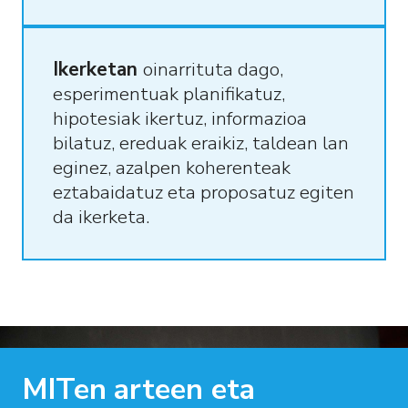
Ikerketan
oinarrituta dago,
esperimentuak planifikatuz,
hipotesiak ikertuz, informazioa
bilatuz, ereduak eraikiz, taldean lan
eginez, azalpen koherenteak
eztabaidatuz eta proposatuz egiten
da ikerketa.
MITen
arteen
eta