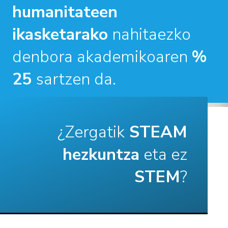
humanitateen
ikasketarako
nahitaezko
denbora akademikoaren
%
25
sartzen da.
¿Zergatik
STEAM
hezkuntza
eta ez
STEM
?