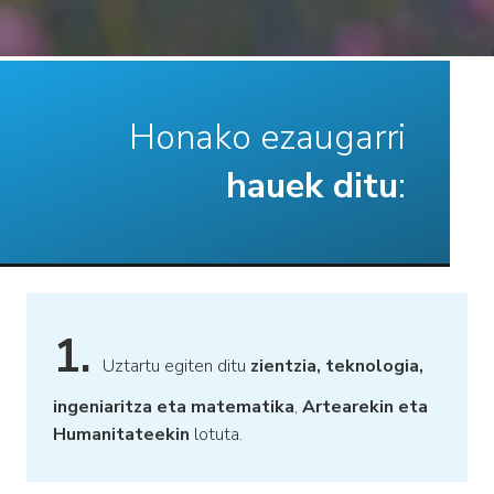
Honako ezaugarri
hauek ditu
:
1.
Uztartu egiten ditu
zientzia, teknologia,
ingeniaritza eta matematika
,
Artearekin eta
Humanitateekin
lotuta.