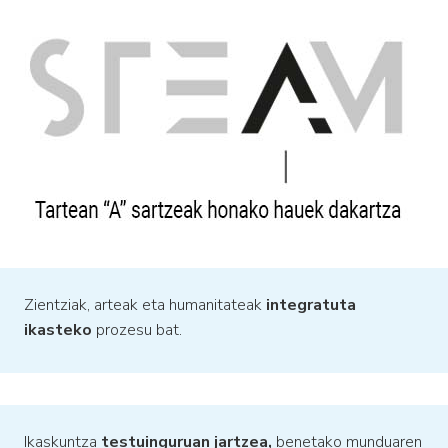
Zientziak, arteak eta humanitateak
integratuta
ikasteko
prozesu bat.
Ikaskuntza
testuinguruan jartzea,
benetako munduaren