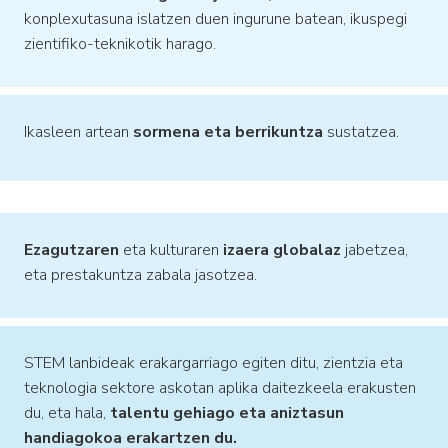
konplexutasuna islatzen duen ingurune batean, ikuspegi
zientifiko-teknikotik harago.
Ikasleen artean
sormena eta berrikuntza
sustatzea.
Ezagutzaren
eta kulturaren
izaera globalaz
jabetzea,
eta prestakuntza zabala jasotzea.
STEM lanbideak erakargarriago egiten ditu, zientzia eta
teknologia sektore askotan aplika daitezkeela erakusten
du, eta hala,
talentu gehiago eta aniztasun
handiagokoa erakartzen du.