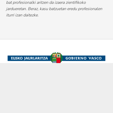
bat profesionalki aritzen da izaera zientifikoko
jardueretan. Beraz, kasu batzuetan eredu profesionalen
iturri izan daitezke.
Kolaboratzailea: