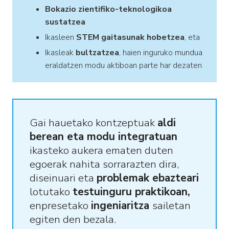
Bokazio zientifiko-teknologikoa
sustatzea
Ikasleen
STEM gaitasunak hobetzea
, eta
Ikasleak
bultzatzea
, haien inguruko mundua
eraldatzen modu aktiboan parte har dezaten
Gai hauetako kontzeptuak
aldi
berean eta modu
integratuan
ikasteko aukera ematen duten
egoerak nahita sorrarazten dira,
diseinuari eta
problemak ebazteari
lotutako
testuinguru praktikoan,
enpresetako
ingeniaritza
sailetan
egiten den bezala.