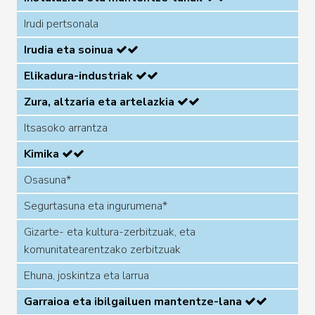
Irudi pertsonala
Irudia eta soinua
Elikadura-industriak
Zura, altzaria eta artelazkia
Itsasoko arrantza
Kimika
Osasuna*
Segurtasuna eta ingurumena*
Gizarte- eta kultura-zerbitzuak, eta
komunitatearentzako zerbitzuak
Ehuna, joskintza eta larrua
Garraioa eta ibilgailuen mantentze-lana