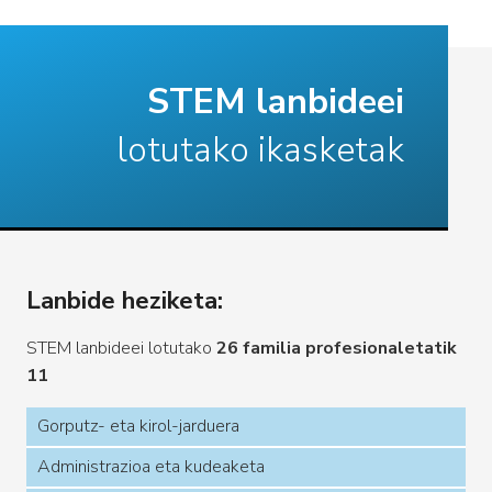
STEM lanbideei
lotutako ikasketak
Lanbide heziketa:
STEM lanbideei lotutako
26 familia
profesionaletatik
11
Gorputz- eta kirol-jarduera
Administrazioa eta kudeaketa