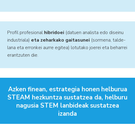
Profil profesional
hibridoei
(datuen analista edo diseinu
industriala)
eta zeharkako gaitasunei
(sormena, talde-
lana eta erronkei aurre egitea) lotutako joerei eta beharrei
erantzuten die.
Azken
finean
, estrategia
honen
helburua
STEAM
hezkuntza
sustatzea
da,
helburu
nagusia
STEM
lanbideak
sustatzea
izanda