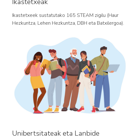
Ikastetxeak
Ikastetxeek sustatutako 165 STEAM zigilu (Haur
Hezkuntza, Lehen Hezkuntza, DBH eta Batxilergoa).
Unibertsitateak eta Lanbide