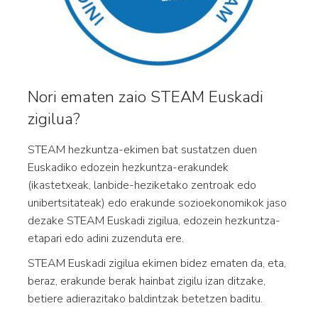
Nori ematen zaio STEAM Euskadi
zigilua?
STEAM hezkuntza-ekimen bat sustatzen duen
Euskadiko edozein hezkuntza-erakundek
(ikastetxeak, lanbide-heziketako zentroak edo
unibertsitateak) edo erakunde sozioekonomikok jaso
dezake STEAM Euskadi zigilua, edozein hezkuntza-
etapari edo adini zuzenduta ere.
STEAM Euskadi zigilua ekimen bidez ematen da, eta,
beraz, erakunde berak hainbat zigilu izan ditzake,
betiere adierazitako baldintzak betetzen baditu.