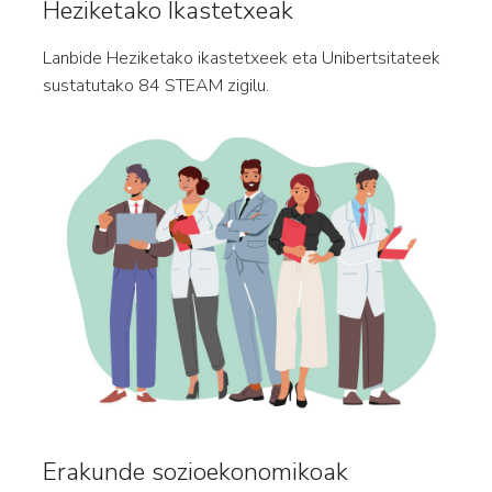
Heziketako Ikastetxeak
Lanbide Heziketako ikastetxeek eta Unibertsitateek
sustatutako 84 STEAM zigilu.
Erakunde sozioekonomikoak