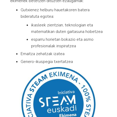
ekimenek betetzen dituzten ezaugarriak:
Gutxienez helburu hauetakoren batera
bideratuta egotea:
ikasleek zientzian, teknologian eta
matematikan duten gaitasuna hobetzea
esparru horietan bokazio eta asmo
profesionalak inspiratzea
Emaitza zehatzak izatea
Genero-ikuspegia txertatzea