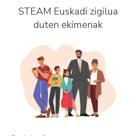
STEAM Euskadi zigilua
duten ekimenak