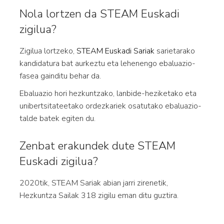
Nola lortzen da STEAM Euskadi
zigilua?
Zigilua lortzeko,
STEAM Euskadi Sariak
sarietarako
kandidatura bat aurkeztu eta lehenengo ebaluazio-
fasea gainditu behar da.
Ebaluazio hori hezkuntzako, lanbide-heziketako eta
unibertsitateetako ordezkariek osatutako ebaluazio-
talde batek egiten du.
Zenbat erakundek dute STEAM
Euskadi zigilua?
2020tik, STEAM Sariak abian jarri zirenetik,
Hezkuntza Sailak 318 zigilu eman ditu guztira.