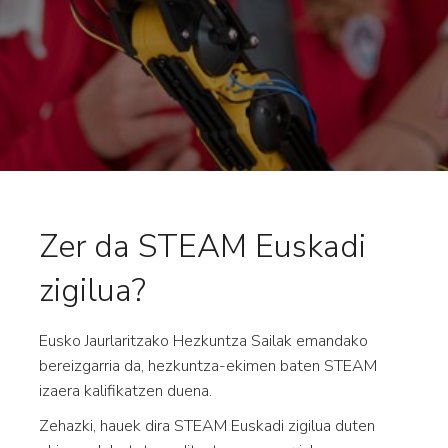
Zer da STEAM Euskadi
zigilua?
Eusko Jaurlaritzako Hezkuntza Sailak emandako
bereizgarria da, hezkuntza-ekimen baten STEAM
izaera kalifikatzen duena.
Zehazki, hauek dira STEAM Euskadi zigilua duten