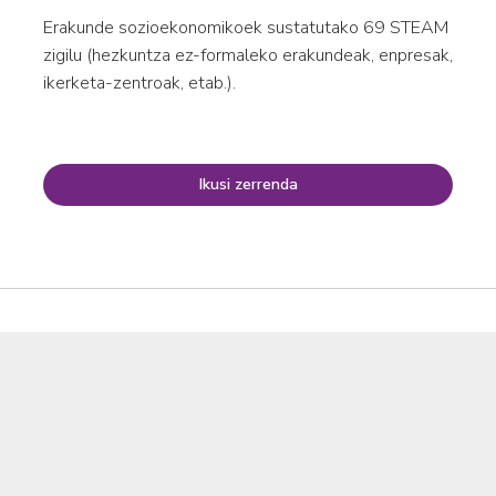
Erakunde sozioekonomikoek sustatutako 69 STEAM
zigilu (hezkuntza ez-formaleko erakundeak, enpresak,
ikerketa-zentroak, etab.).
Ikusi zerrenda
Kolaboratzailea: