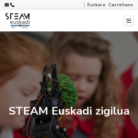
Euskara
Castellano
STEAM Euskadi zigilua