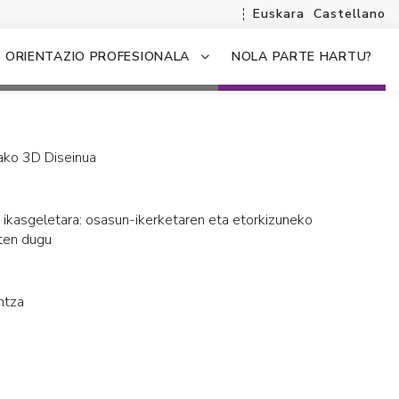
Euskara
Castellano
ORIENTAZIO PROFESIONALA
NOLA PARTE HARTU?
ako 3D Diseinua
k ikasgeletara: osasun-ikerketaren eta etorkizuneko
iten dugu
ntza