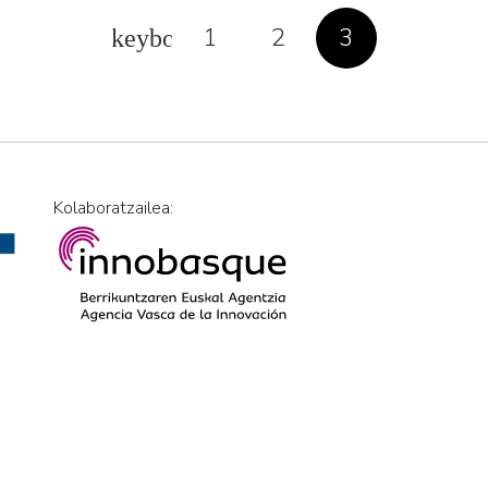
1
2
3
Kolaboratzailea: