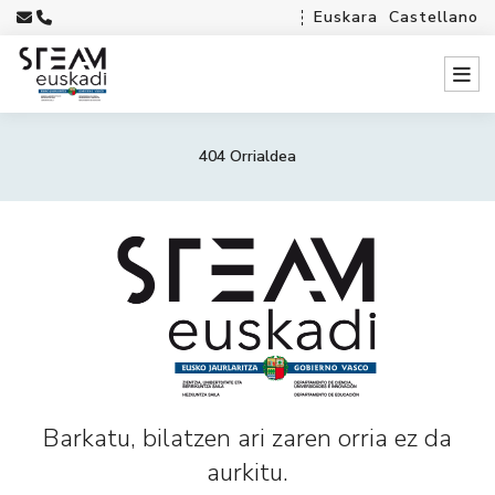
Euskara
Castellano
404 Orrialdea
Barkatu, bilatzen ari zaren orria ez da
aurkitu.