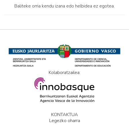
Baliteke orria kendu izana edo helbidea ez egotea.
Kolaboratzailea:
KONTAKTUA
Legezko oharra