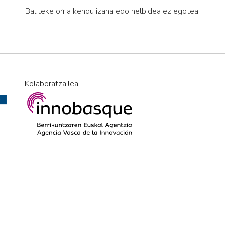
Baliteke orria kendu izana edo helbidea ez egotea.
Kolaboratzailea: