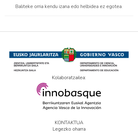
Baliteke orria kendu izana edo helbidea ez egotea.
Kolaboratzailea:
KONTAKTUA
Legezko oharra