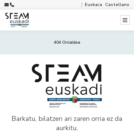
Euskara
Castellano
404 Orrialdea
Barkatu, bilatzen ari zaren orria ez da
aurkitu.