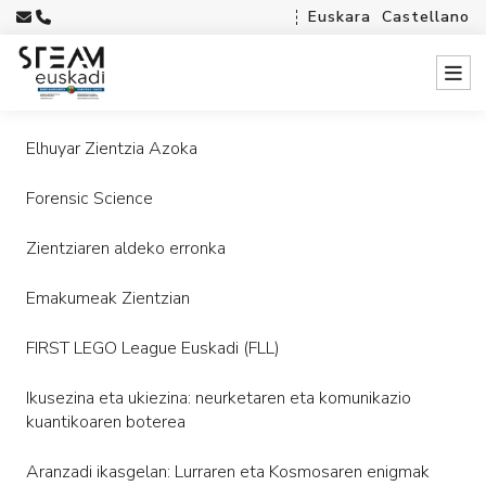
Euskara
Castellano
Elhuyar Zientzia Azoka
Forensic Science
Zientziaren aldeko erronka
Emakumeak Zientzian
FIRST LEGO League Euskadi (FLL)
Ikusezina eta ukiezina: neurketaren eta komunikazio
kuantikoaren boterea
Aranzadi ikasgelan: Lurraren eta Kosmosaren enigmak