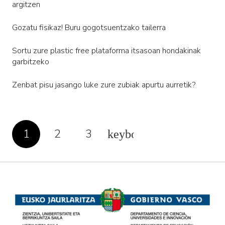
argitzen
Gozatu fisikaz! Buru gogotsuentzako tailerra
Sortu zure plastic free plataforma itsasoan hondakinak
garbitzeko
Zenbat pisu jasango luke zure zubiak apurtu aurretik?
1
2
3