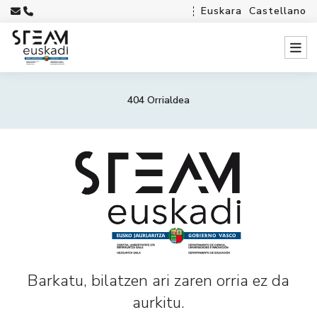
Euskara
Castellano
404 Orrialdea
Barkatu, bilatzen ari zaren orria ez da
aurkitu.