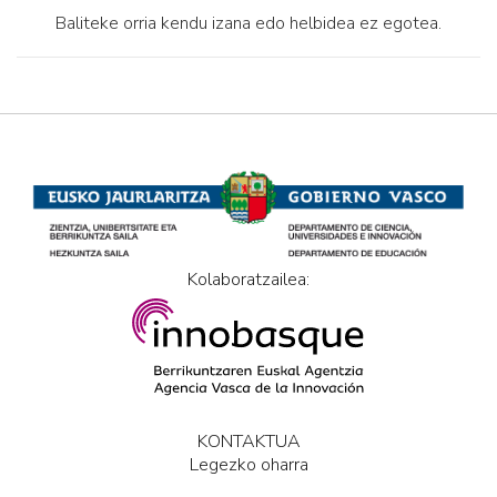
Baliteke orria kendu izana edo helbidea ez egotea.
Kolaboratzailea:
KONTAKTUA
Legezko oharra