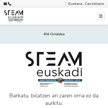
Euskara
Castellano
404 Orrialdea
Barkatu, bilatzen ari zaren orria ez da
aurkitu.