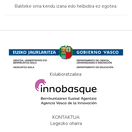
Baliteke orria kendu izana edo helbidea ez egotea.
Kolaboratzailea:
KONTAKTUA
Legezko oharra