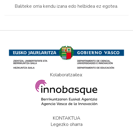
Baliteke orria kendu izana edo helbidea ez egotea.
Kolaboratzailea:
KONTAKTUA
Legezko oharra