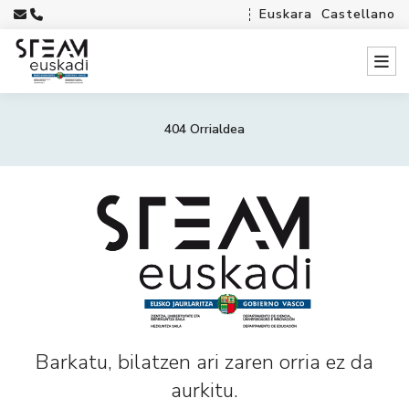
Euskara
Castellano
404 Orrialdea
Barkatu, bilatzen ari zaren orria ez da
aurkitu.