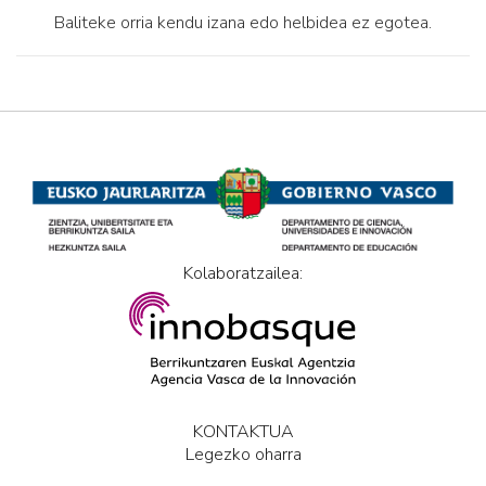
Baliteke orria kendu izana edo helbidea ez egotea.
Kolaboratzailea:
KONTAKTUA
Legezko oharra