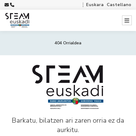
Euskara
Castellano
404 Orrialdea
Barkatu, bilatzen ari zaren orria ez da
aurkitu.