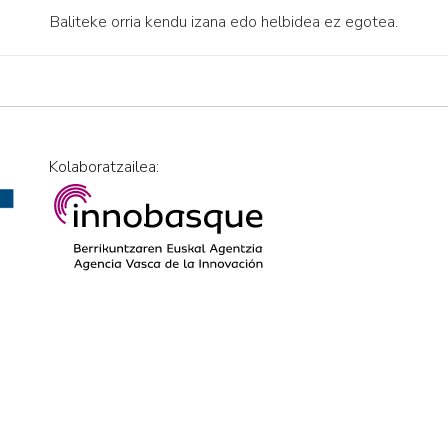
Baliteke orria kendu izana edo helbidea ez egotea.
Kolaboratzailea: