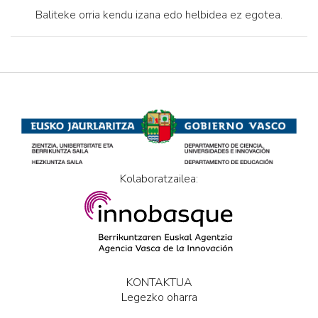
Baliteke orria kendu izana edo helbidea ez egotea.
Kolaboratzailea:
KONTAKTUA
Legezko oharra