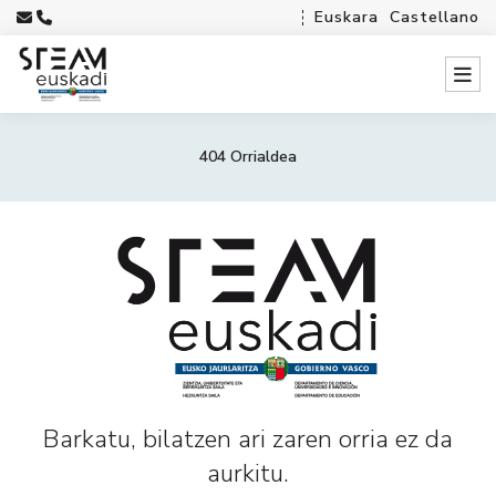
Euskara
Castellano
404 Orrialdea
Barkatu, bilatzen ari zaren orria ez da
aurkitu.