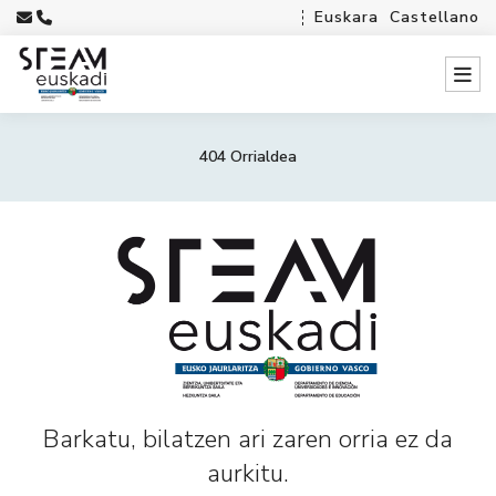
Euskara
Castellano
404 Orrialdea
Barkatu, bilatzen ari zaren orria ez da
aurkitu.