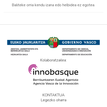
Baliteke orria kendu izana edo helbidea ez egotea.
Kolaboratzailea:
KONTAKTUA
Legezko oharra