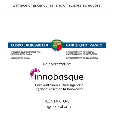
Baliteke orria kendu izana edo helbidea ez egotea.
Kolaboratzailea:
KONTAKTUA
Legezko oharra