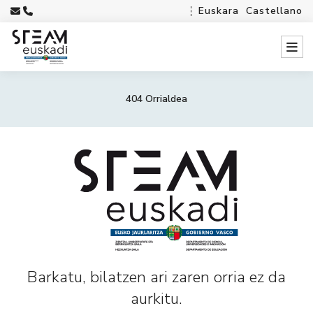
Euskara
Castellano
404 Orrialdea
Barkatu, bilatzen ari zaren orria ez da
aurkitu.