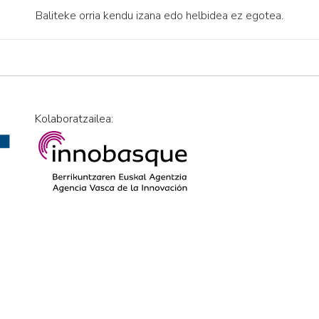
Baliteke orria kendu izana edo helbidea ez egotea.
Kolaboratzailea: