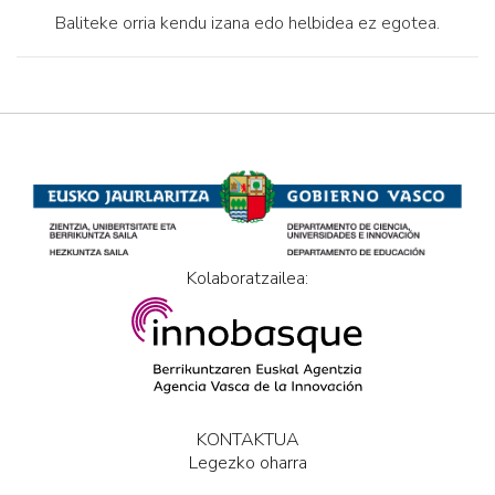
Baliteke orria kendu izana edo helbidea ez egotea.
Kolaboratzailea:
KONTAKTUA
Legezko oharra