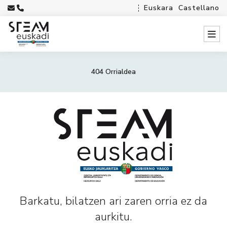
Euskara
Castellano
404 Orrialdea
Barkatu, bilatzen ari zaren orria ez da
aurkitu.