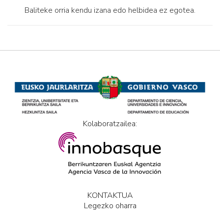
Baliteke orria kendu izana edo helbidea ez egotea.
Kolaboratzailea:
KONTAKTUA
Legezko oharra