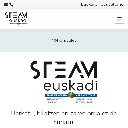
Euskara
Castellano
404 Orrialdea
Barkatu, bilatzen ari zaren orria ez da
aurkitu.