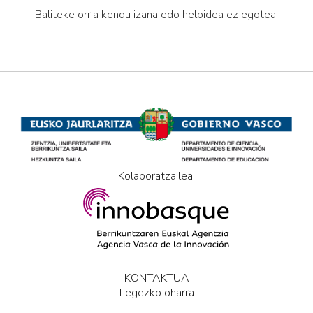
Baliteke orria kendu izana edo helbidea ez egotea.
Kolaboratzailea:
KONTAKTUA
Legezko oharra