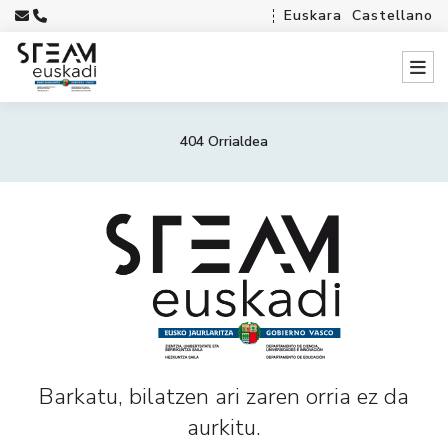
Euskara
Castellano
404 Orrialdea
Barkatu, bilatzen ari zaren orria ez da
aurkitu.