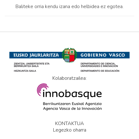
Baliteke orria kendu izana edo helbidea ez egotea.
Kolaboratzailea:
KONTAKTUA
Legezko oharra