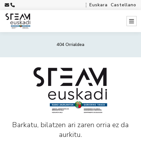
Euskara
Castellano
404 Orrialdea
Barkatu, bilatzen ari zaren orria ez da
aurkitu.