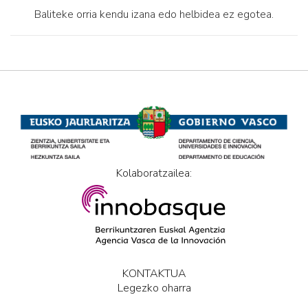
Baliteke orria kendu izana edo helbidea ez egotea.
Kolaboratzailea:
KONTAKTUA
Legezko oharra