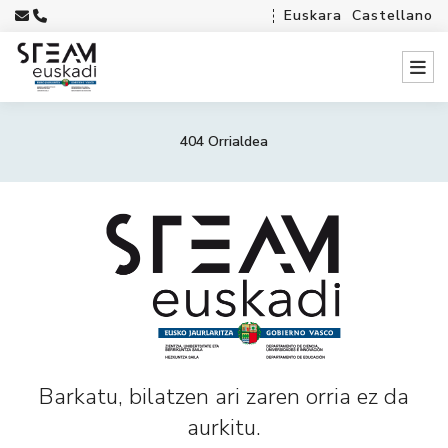
Euskara
Castellano
404 Orrialdea
Barkatu, bilatzen ari zaren orria ez da
aurkitu.