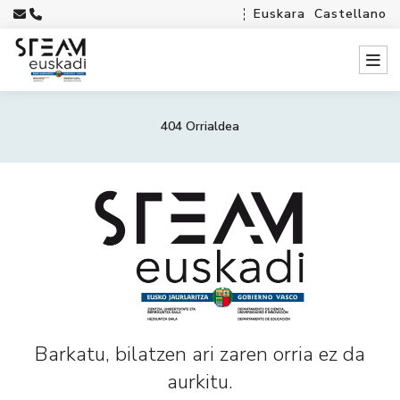
Euskara
Castellano
404 Orrialdea
Barkatu, bilatzen ari zaren orria ez da
aurkitu.