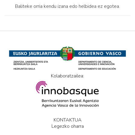
Baliteke orria kendu izana edo helbidea ez egotea.
Kolaboratzailea:
KONTAKTUA
Legezko oharra