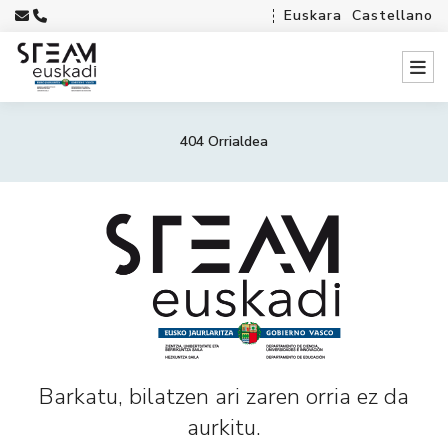
Euskara
Castellano
404 Orrialdea
Barkatu, bilatzen ari zaren orria ez da
aurkitu.