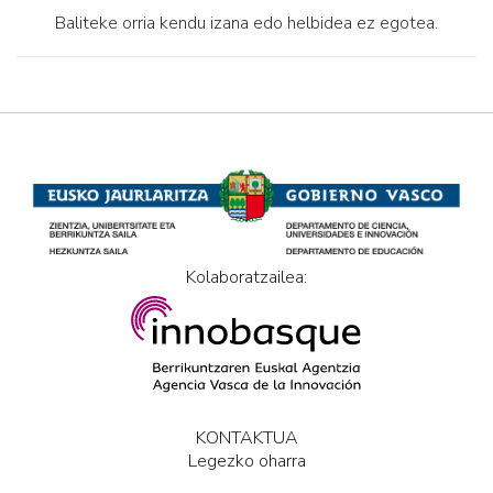
Baliteke orria kendu izana edo helbidea ez egotea.
Kolaboratzailea:
KONTAKTUA
Legezko oharra