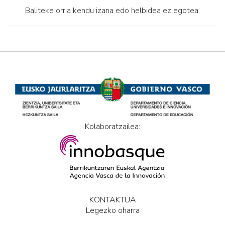
Baliteke orria kendu izana edo helbidea ez egotea.
Kolaboratzailea:
KONTAKTUA
Legezko oharra