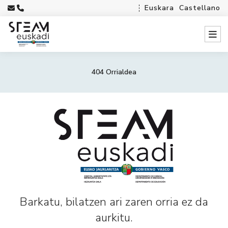
Euskara
Castellano
404 Orrialdea
Barkatu, bilatzen ari zaren orria ez da
aurkitu.