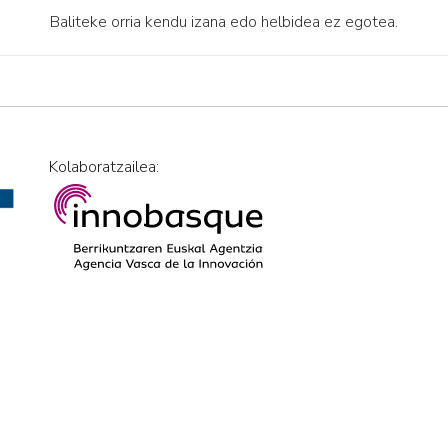
Baliteke orria kendu izana edo helbidea ez egotea.
Kolaboratzailea: