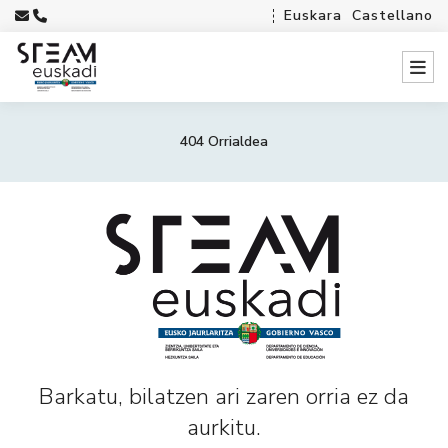
Euskara
Castellano
404 Orrialdea
Barkatu, bilatzen ari zaren orria ez da
aurkitu.