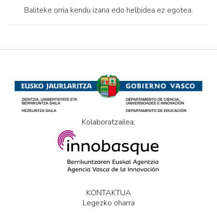
Baliteke orria kendu izana edo helbidea ez egotea.
Kolaboratzailea:
KONTAKTUA
Legezko oharra