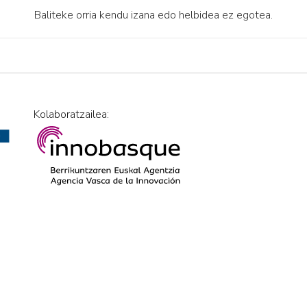
Baliteke orria kendu izana edo helbidea ez egotea.
Kolaboratzailea: