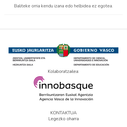
Baliteke orria kendu izana edo helbidea ez egotea.
Kolaboratzailea:
KONTAKTUA
Legezko oharra