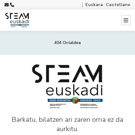
Euskara
Castellano
404 Orrialdea
Barkatu, bilatzen ari zaren orria ez da
aurkitu.