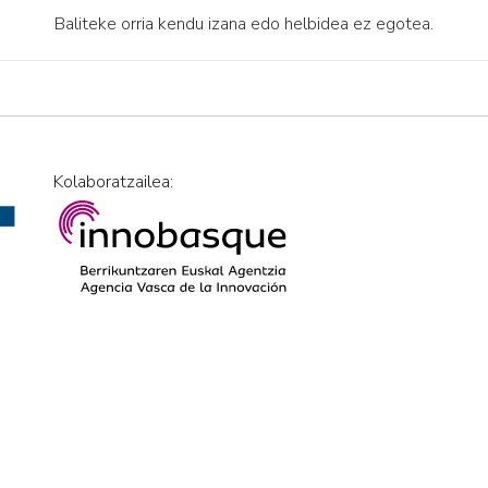
Baliteke orria kendu izana edo helbidea ez egotea.
Kolaboratzailea: