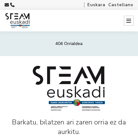
Euskara
Castellano
404 Orrialdea
Barkatu, bilatzen ari zaren orria ez da
aurkitu.