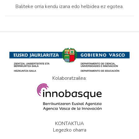
Baliteke orria kendu izana edo helbidea ez egotea.
Kolaboratzailea:
KONTAKTUA
Legezko oharra