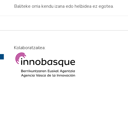
Baliteke orria kendu izana edo helbidea ez egotea.
Kolaboratzailea: