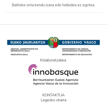
Baliteke orria kendu izana edo helbidea ez egotea.
Kolaboratzailea:
KONTAKTUA
Legezko oharra