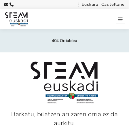
Euskara
Castellano
404 Orrialdea
Barkatu, bilatzen ari zaren orria ez da
aurkitu.