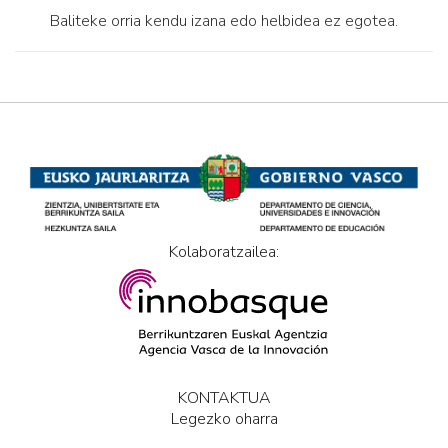
Baliteke orria kendu izana edo helbidea ez egotea.
Kolaboratzailea:
KONTAKTUA
Legezko oharra