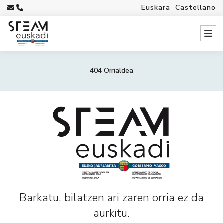
Euskara
Castellano
404 Orrialdea
Barkatu, bilatzen ari zaren orria ez da
aurkitu.