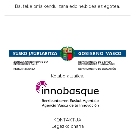
Baliteke orria kendu izana edo helbidea ez egotea.
Kolaboratzailea:
KONTAKTUA
Legezko oharra