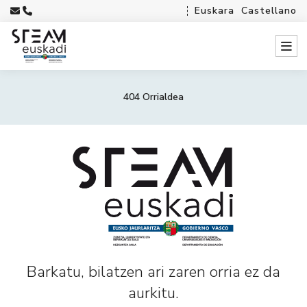
Euskara
Castellano
404 Orrialdea
Barkatu, bilatzen ari zaren orria ez da
aurkitu.