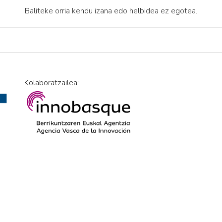
Baliteke orria kendu izana edo helbidea ez egotea.
Kolaboratzailea: