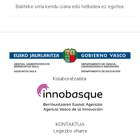
Baliteke orria kendu izana edo helbidea ez egotea.
Kolaboratzailea:
KONTAKTUA
Legezko oharra