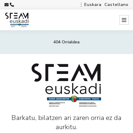
Euskara
Castellano
404 Orrialdea
Barkatu, bilatzen ari zaren orria ez da
aurkitu.