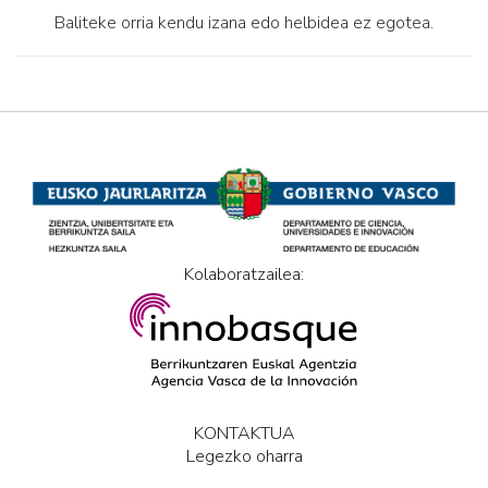
Baliteke orria kendu izana edo helbidea ez egotea.
Kolaboratzailea:
KONTAKTUA
Legezko oharra