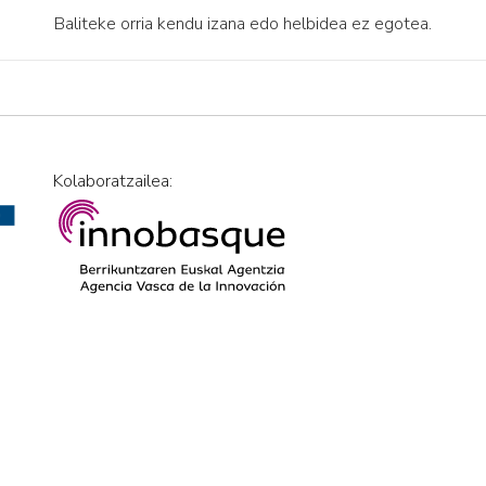
Baliteke orria kendu izana edo helbidea ez egotea.
Kolaboratzailea: