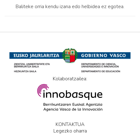
Baliteke orria kendu izana edo helbidea ez egotea.
Kolaboratzailea:
KONTAKTUA
Legezko oharra