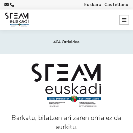
Euskara
Castellano
404 Orrialdea
Barkatu, bilatzen ari zaren orria ez da
aurkitu.