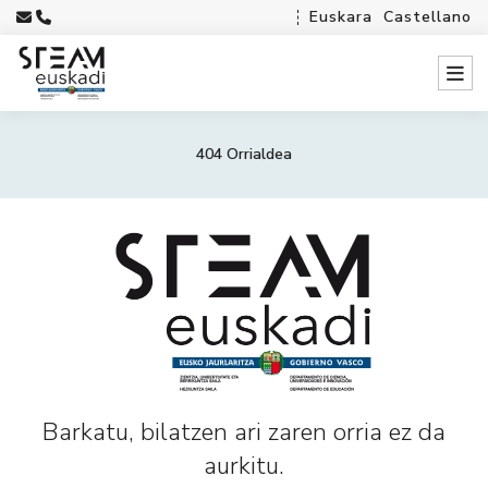
Euskara
Castellano
404 Orrialdea
Barkatu, bilatzen ari zaren orria ez da
aurkitu.