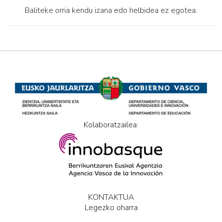
Baliteke orria kendu izana edo helbidea ez egotea.
Kolaboratzailea:
KONTAKTUA
Legezko oharra