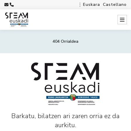
Euskara
Castellano
404 Orrialdea
Barkatu, bilatzen ari zaren orria ez da
aurkitu.