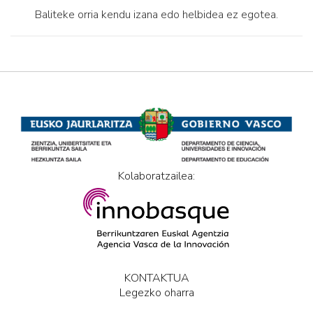
Baliteke orria kendu izana edo helbidea ez egotea.
Kolaboratzailea:
KONTAKTUA
Legezko oharra