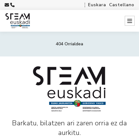
Euskara
Castellano
404 Orrialdea
Barkatu, bilatzen ari zaren orria ez da
aurkitu.