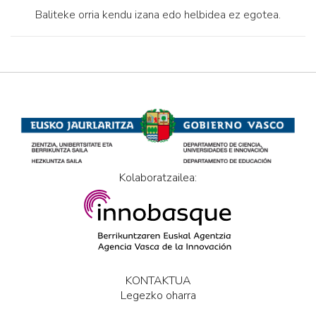
Baliteke orria kendu izana edo helbidea ez egotea.
Kolaboratzailea:
KONTAKTUA
Legezko oharra