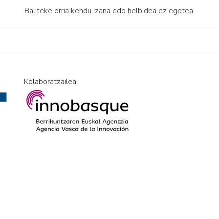
Baliteke orria kendu izana edo helbidea ez egotea.
Kolaboratzailea: